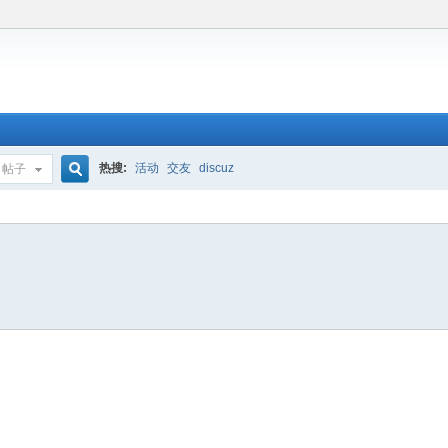
热搜:
活动
交友
discuz
帖子
搜
索