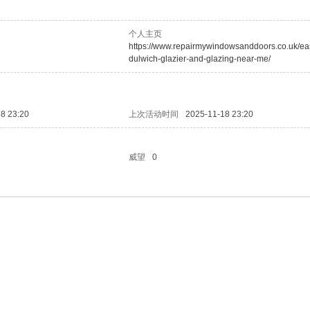
个人主页
https://www.repairmywindowsanddoors.co.uk/ea
dulwich-glazier-and-glazing-near-me/
8 23:20
上次活动时间
2025-11-18 23:20
威望
0