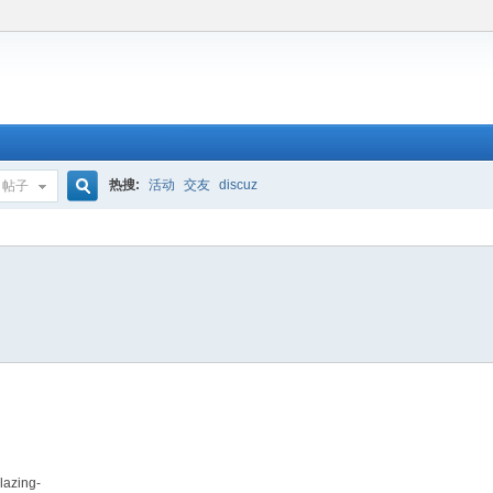
热搜:
活动
交友
discuz
帖子
搜
索
lazing-