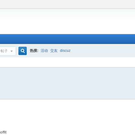
热搜:
活动
交友
discuz
帖子
搜
索
ffit