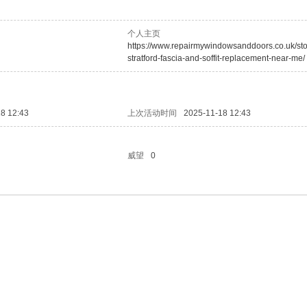
个人主页
https://www.repairmywindowsanddoors.co.uk/st
stratford-fascia-and-soffit-replacement-near-me/
8 12:43
上次活动时间
2025-11-18 12:43
威望
0