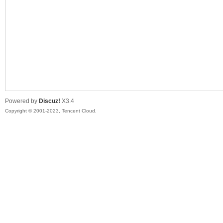
sc
Powered by
Discuz!
X3.4
Copyright © 2001-2023, Tencent Cloud.
uz!
Bo