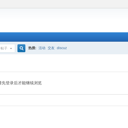
热搜:
活动
交友
discuz
帖子
搜
索
请先登录后才能继续浏览