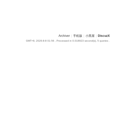
Archiver
|
手机版
|
小黑屋
|
DiscuzX
GMT+8, 2026-8-8 01:56
, Processed in 0.018923 second(s), 5 queries .