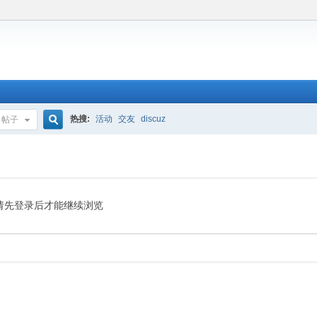
热搜:
活动
交友
discuz
帖子
搜
索
请先登录后才能继续浏览