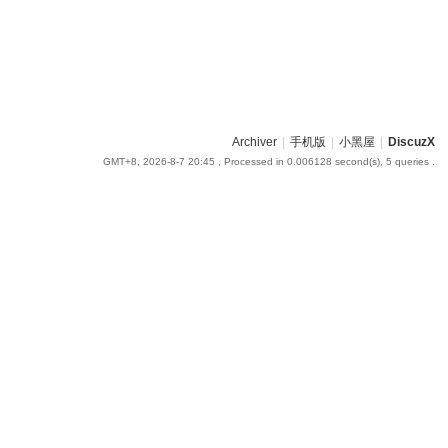
Archiver
|
手机版
|
小黑屋
|
DiscuzX
GMT+8, 2026-8-7 20:45
, Processed in 0.006128 second(s), 5 queries .