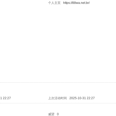
个人主页
https://88wa.net.br/
1 22:27
上次活动时间
2025-10-31 22:27
威望
0