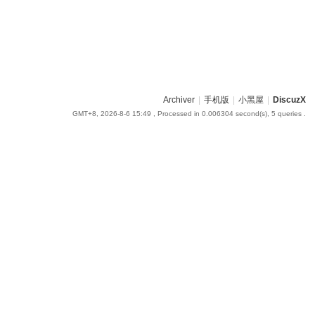
Archiver
|
手机版
|
小黑屋
|
DiscuzX
GMT+8, 2026-8-6 15:49
, Processed in 0.006304 second(s), 5 queries .