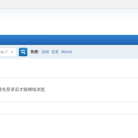
热搜:
活动
交友
discuz
帖子
搜
索
请先登录后才能继续浏览