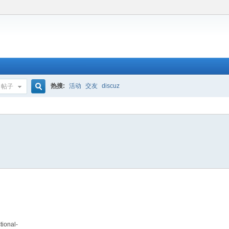
热搜:
活动
交友
discuz
帖子
搜
索
tional-