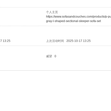
个人主页
https://www.sofasandcouches.com/products/p-pu
gray-l-shaped-sectional-sleeper-sofa-set
7 13:25
上次活动时间
2025-10-17 13:25
威望
0