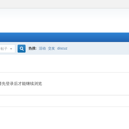
热搜:
活动
交友
discuz
帖子
搜
索
请先登录后才能继续浏览