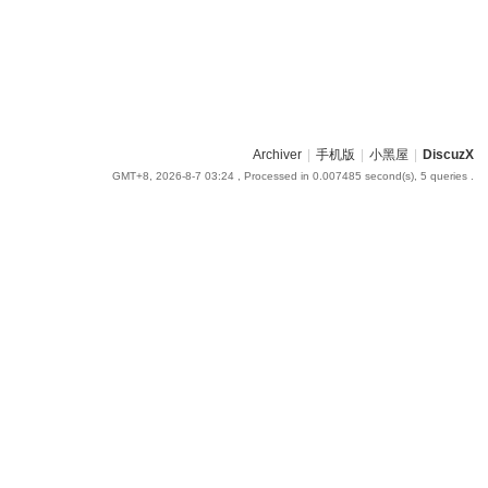
Archiver
|
手机版
|
小黑屋
|
DiscuzX
GMT+8, 2026-8-7 03:24
, Processed in 0.007485 second(s), 5 queries .