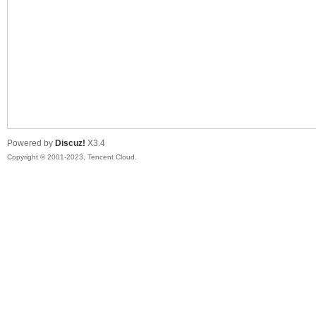
sc
Powered by
Discuz!
X3.4
Copyright © 2001-2023, Tencent Cloud.
uz!
Bo