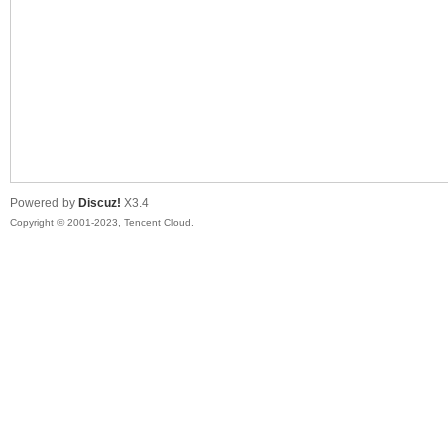
sc
Powered by
Discuz!
X3.4
Copyright © 2001-2023, Tencent Cloud.
uz!
Bo