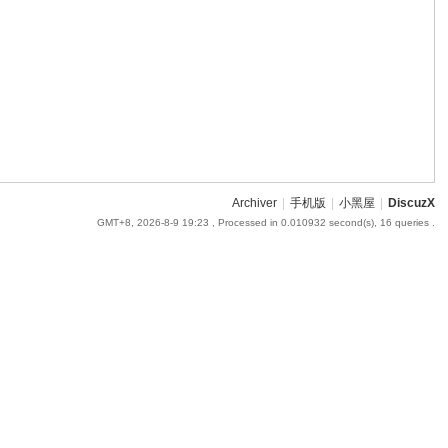
Archiver
|
手机版
|
小黑屋
|
DiscuzX
GMT+8, 2026-8-9 19:23
, Processed in 0.010932 second(s), 16 queries .