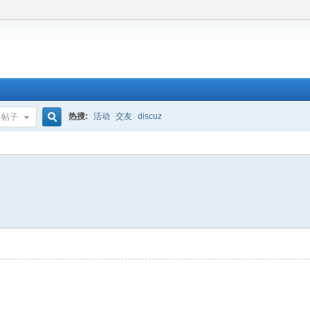
热搜:
活动
交友
discuz
帖子
搜
索