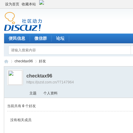
设为首页
收藏本站
便民信息
微信群
论坛
checktax96
好友
checktax96
https://jszst.com.cn/?7147964
Di
›
›
主题
个人资料
当前共有
0
个好友
没有相关成员