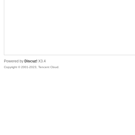
sc
Powered by
Discuz!
X3.4
Copyright © 2001-2023, Tencent Cloud.
uz!
Bo