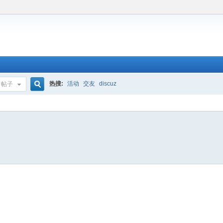
热搜:
活动
交友
discuz
帖子
搜
索