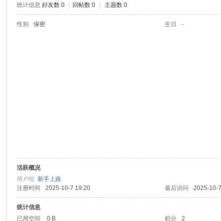
统计信息
好友数 0
|
回帖数 0
|
主题数 0
sc
性别
保密
生日
-
uz!
活跃概况
用户组
新手上路
注册时间
2025-10-7 19:20
最后访问
2025-10-7
统计信息
已用空间
0 B
积分
2
Bo