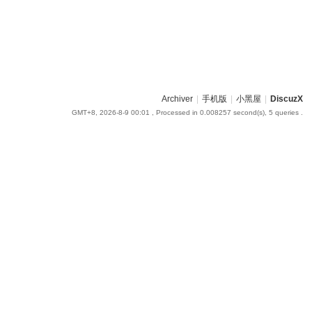
Archiver
|
手机版
|
小黑屋
|
DiscuzX
GMT+8, 2026-8-9 00:01
, Processed in 0.008257 second(s), 5 queries .