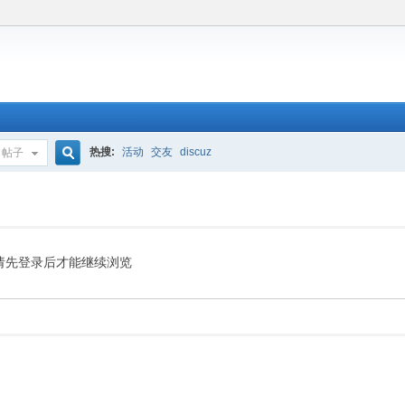
热搜:
活动
交友
discuz
帖子
搜
索
请先登录后才能继续浏览