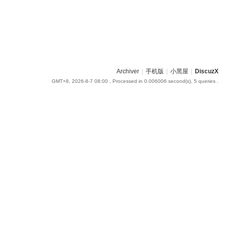
Archiver
|
手机版
|
小黑屋
|
DiscuzX
GMT+8, 2026-8-7 08:00
, Processed in 0.006006 second(s), 5 queries .