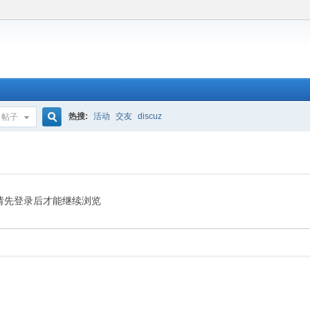
热搜:
活动
交友
discuz
帖子
搜
索
请先登录后才能继续浏览