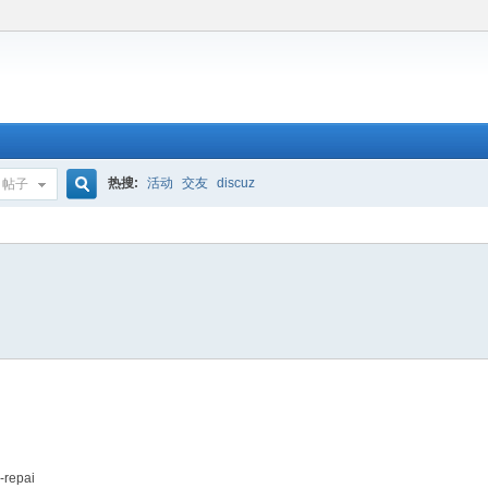
热搜:
活动
交友
discuz
帖子
搜
索
-repai