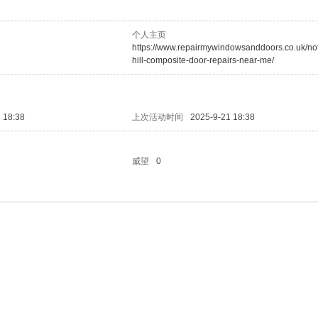
个人主页
https://www.repairmywindowsanddoors.co.uk/not
hill-composite-door-repairs-near-me/
 18:38
上次活动时间
2025-9-21 18:38
威望
0