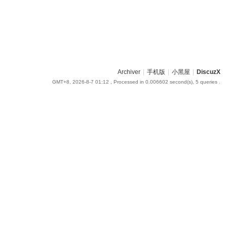
Archiver
|
手机版
|
小黑屋
|
DiscuzX
GMT+8, 2026-8-7 01:12
, Processed in 0.006602 second(s), 5 queries .