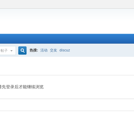
热搜:
活动
交友
discuz
帖子
搜
索
请先登录后才能继续浏览