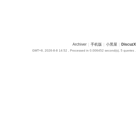
Archiver
|
手机版
|
小黑屋
|
DiscuzX
GMT+8, 2026-8-8 14:52
, Processed in 0.006452 second(s), 5 queries .