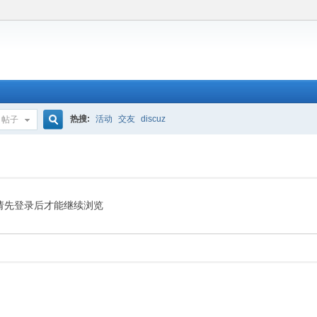
热搜:
活动
交友
discuz
帖子
搜
索
请先登录后才能继续浏览