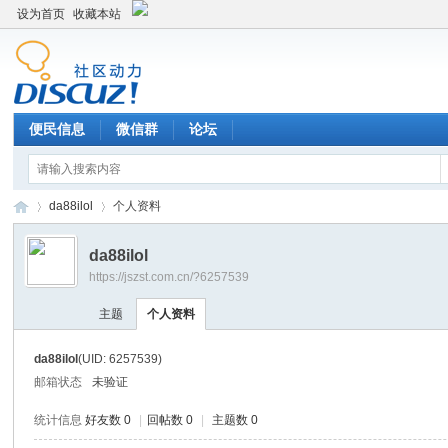
设为首页
收藏本站
便民信息
微信群
论坛
da88ilol
个人资料
da88ilol
https://jszst.com.cn/?6257539
Di
›
›
主题
个人资料
da88ilol
(UID: 6257539)
邮箱状态
未验证
统计信息
好友数 0
|
回帖数 0
|
主题数 0