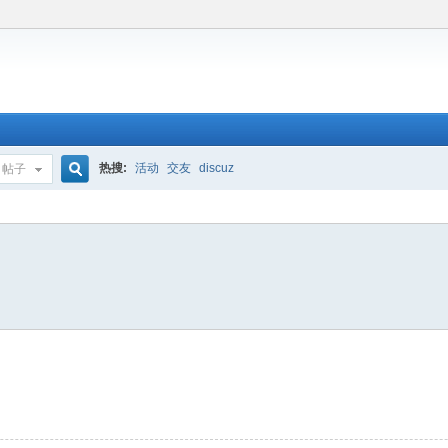
热搜:
活动
交友
discuz
帖子
搜
索