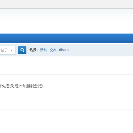
热搜:
活动
交友
discuz
帖子
搜
索
请先登录后才能继续浏览