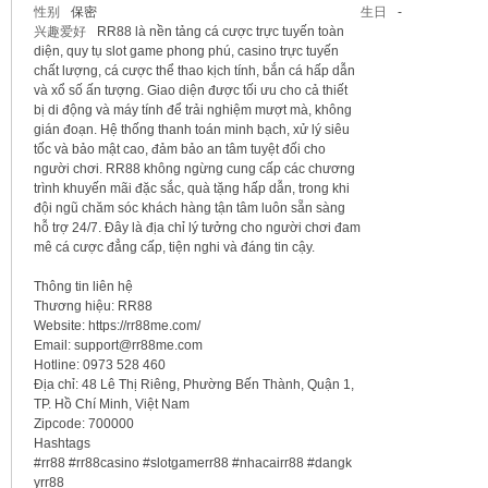
性别
保密
生日
-
兴趣爱好
RR88 là nền tảng cá cược trực tuyến toàn
sc
diện, quy tụ slot game phong phú, casino trực tuyến
chất lượng, cá cược thể thao kịch tính, bắn cá hấp dẫn
và xổ số ấn tượng. Giao diện được tối ưu cho cả thiết
bị di động và máy tính để trải nghiệm mượt mà, không
gián đoạn. Hệ thống thanh toán minh bạch, xử lý siêu
tốc và bảo mật cao, đảm bảo an tâm tuyệt đối cho
người chơi. RR88 không ngừng cung cấp các chương
trình khuyến mãi đặc sắc, quà tặng hấp dẫn, trong khi
đội ngũ chăm sóc khách hàng tận tâm luôn sẵn sàng
hỗ trợ 24/7. Đây là địa chỉ lý tưởng cho người chơi đam
mê cá cược đẳng cấp, tiện nghi và đáng tin cậy.
uz!
Thông tin liên hệ
Thương hiệu: RR88
Website: https://rr88me.com/
Email: support@rr88me.com
Hotline: 0973 528 460
Địa chỉ: 48 Lê Thị Riêng, Phường Bến Thành, Quận 1,
TP. Hồ Chí Minh, Việt Nam
Zipcode: 700000
Hashtags
#rr88 #rr88casino #slotgamerr88 #nhacairr88 #dangk
yrr88
Bo