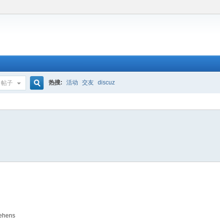
热搜:
活动
交友
discuz
帖子
搜
索
rehens