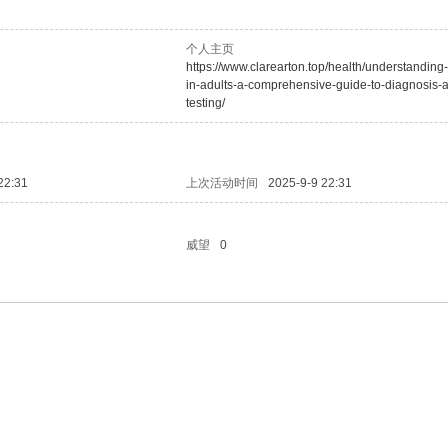
个人主页
https://www.clarearton.top/health/understanding
in-adults-a-comprehensive-guide-to-diagnosis-
testing/
22:31
上次活动时间
2025-9-9 22:31
威望
0