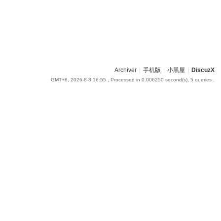
Archiver
|
手机版
|
小黑屋
|
DiscuzX
GMT+8, 2026-8-8 16:55
, Processed in 0.006250 second(s), 5 queries .