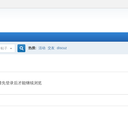
热搜:
活动
交友
discuz
帖子
搜
索
请先登录后才能继续浏览