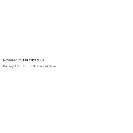
sc
Powered by
Discuz!
X3.4
Copyright © 2001-2023, Tencent Cloud.
uz!
Bo