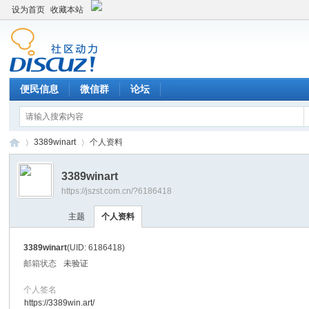
设为首页
收藏本站
便民信息
微信群
论坛
3389winart
个人资料
3389winart
https://jszst.com.cn/?6186418
Di
›
›
主题
个人资料
3389winart
(UID: 6186418)
邮箱状态
未验证
个人签名
https://3389win.art/