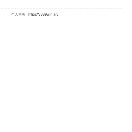
个人主页
https://3389win.art/