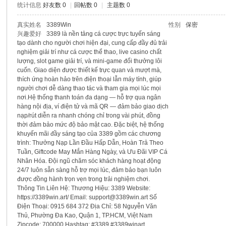
统计信息
好友数 0
|
回帖数 0
|
主题数 0
sc
真实姓名
3389Win
性别
保密
兴趣爱好
3389 là nền tảng cá cược trực tuyến sáng
tạo dành cho người chơi hiện đại, cung cấp đầy đủ trải
nghiệm giải trí như cá cược thể thao, live casino chất
lượng, slot game giải trí, và mini-game đổi thưởng lôi
cuốn. Giao diện được thiết kế trực quan và mượt mà,
thích ứng hoàn hảo trên điện thoại lẫn máy tính, giúp
người chơi dễ dàng thao tác và tham gia mọi lúc mọi
nơi.Hệ thống thanh toán đa dạng — hỗ trợ qua ngân
hàng nội địa, ví điện tử và mã QR — đảm bảo giao dịch
nạp/rút diễn ra nhanh chóng chỉ trong vài phút, đồng
uz!
thời đảm bảo mức độ bảo mật cao. Đặc biệt, hệ thống
khuyến mãi đầy sáng tạo của 3389 gồm các chương
trình: Thưởng Nạp Lần Đầu Hấp Dẫn, Hoàn Trả Theo
Tuần, Giftcode May Mắn Hàng Ngày, và Ưu Đãi VIP Cá
Nhân Hóa. Đội ngũ chăm sóc khách hàng hoạt động
24/7 luôn sẵn sàng hỗ trợ mọi lúc, đảm bảo bạn luôn
được đồng hành trọn vẹn trong trải nghiệm chơi.
Thông Tin Liên Hệ: Thương Hiệu: 3389 Website:
https://3389win.art/ Email: support@3389win.art Số
Điện Thoại: 0915 684 372 Địa Chỉ: 58 Nguyễn Văn
Thủ, Phường Đa Kao, Quận 1, TP.HCM, Việt Nam
Bo
Zipcode: 700000 Hashtag: #3389 #3389winart