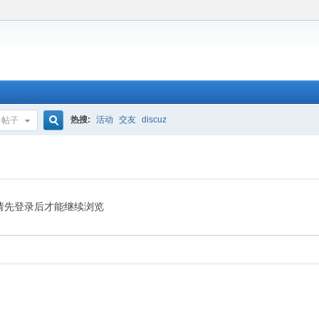
热搜:
活动
交友
discuz
帖子
搜
索
请先登录后才能继续浏览