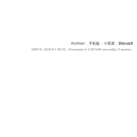
Archiver
|
手机版
|
小黑屋
|
DiscuzX
GMT+8, 2026-8-7 06:52
, Processed in 0.007446 second(s), 5 queries .