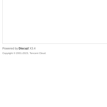
sc
Powered by
Discuz!
X3.4
Copyright © 2001-2023, Tencent Cloud.
uz!
Bo