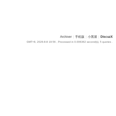
Archiver
|
手机版
|
小黑屋
|
DiscuzX
GMT+8, 2026-8-8 19:56
, Processed in 0.006362 second(s), 5 queries .