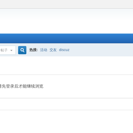
热搜:
活动
交友
discuz
帖子
搜
索
请先登录后才能继续浏览