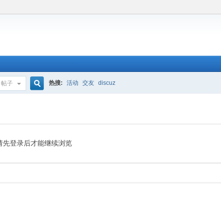
热搜:
活动
交友
discuz
帖子
搜
索
请先登录后才能继续浏览