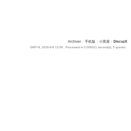
Archiver
|
手机版
|
小黑屋
|
DiscuzX
GMT+8, 2026-8-8 13:56
, Processed in 0.006021 second(s), 5 queries .