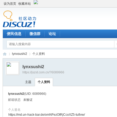
设为首页
收藏本站
便民信息
微信群
论坛
lynxsushi2
个人资料
lynxsushi2
https://jszst.com.cn/?6089966
Di
›
›
主题
个人资料
lynxsushi2
(UID: 6089966)
邮箱状态
未验证
个人签名
https://md.un-hack-bar.de/omNFezOtRjCcoXZ5-tu8vw/