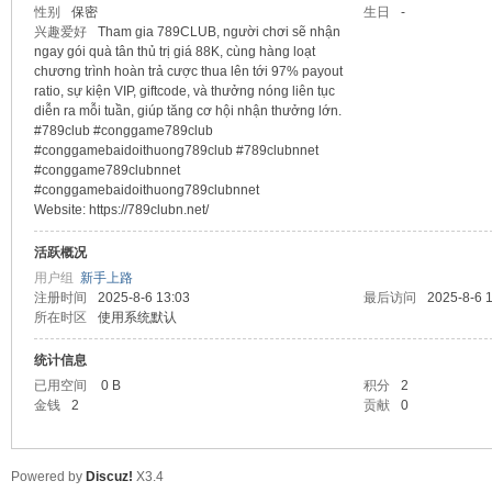
性别
保密
生日
-
兴趣爱好
Tham gia 789CLUB, người chơi sẽ nhận
sc
ngay gói quà tân thủ trị giá 88K, cùng hàng loạt
chương trình hoàn trả cược thua lên tới 97% payout
ratio, sự kiện VIP, giftcode, và thưởng nóng liên tục
diễn ra mỗi tuần, giúp tăng cơ hội nhận thưởng lớn.
#789club #conggame789club
#conggamebaidoithuong789club #789clubnnet
#conggame789clubnnet
#conggamebaidoithuong789clubnnet
Website: https://789clubn.net/
活跃概况
uz!
用户组
新手上路
注册时间
2025-8-6 13:03
最后访问
2025-8-6 
所在时区
使用系统默认
统计信息
已用空间
0 B
积分
2
金钱
2
贡献
0
Powered by
Discuz!
X3.4
Bo