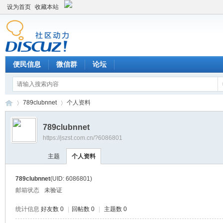
设为首页
收藏本站
便民信息
微信群
论坛
789clubnnet
个人资料
789clubnnet
https://jszst.com.cn/?6086801
Di
›
›
主题
个人资料
789clubnnet
(UID: 6086801)
邮箱状态
未验证
统计信息
好友数 0
|
回帖数 0
|
主题数 0