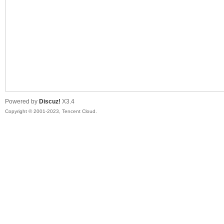
sc
Powered by
Discuz!
X3.4
Copyright © 2001-2023, Tencent Cloud.
uz!
Bo