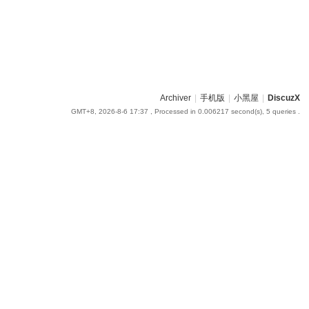
Archiver
|
手机版
|
小黑屋
|
DiscuzX
GMT+8, 2026-8-6 17:37
, Processed in 0.006217 second(s), 5 queries .