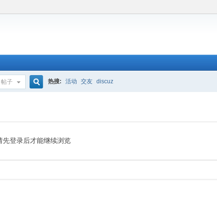
热搜:
活动
交友
discuz
帖子
搜
索
请先登录后才能继续浏览