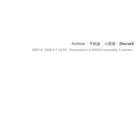
Archiver
|
手机版
|
小黑屋
|
DiscuzX
GMT+8, 2026-8-7 16:59
, Processed in 0.006311 second(s), 5 queries .