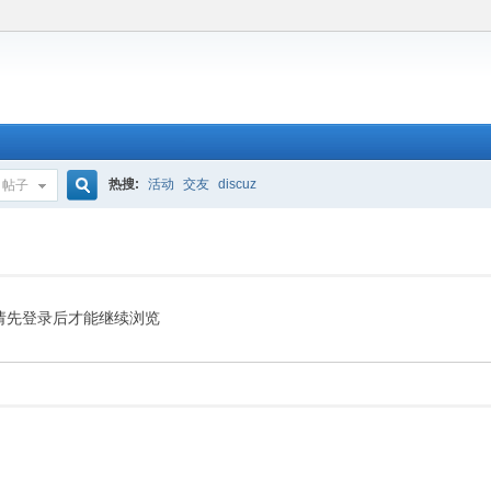
热搜:
活动
交友
discuz
帖子
搜
索
请先登录后才能继续浏览