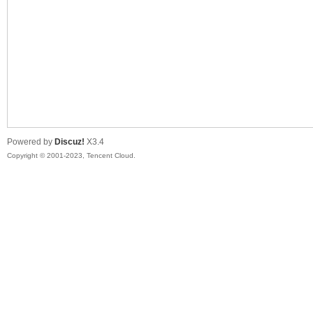
sc
Powered by
Discuz!
X3.4
Copyright © 2001-2023, Tencent Cloud.
uz!
Bo