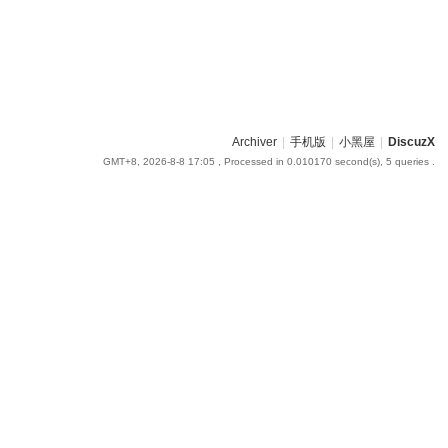
Archiver
|
手机版
|
小黑屋
|
DiscuzX
GMT+8, 2026-8-8 17:05
, Processed in 0.010170 second(s), 5 queries .