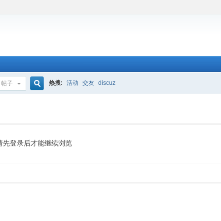
热搜:
活动
交友
discuz
帖子
搜
索
请先登录后才能继续浏览