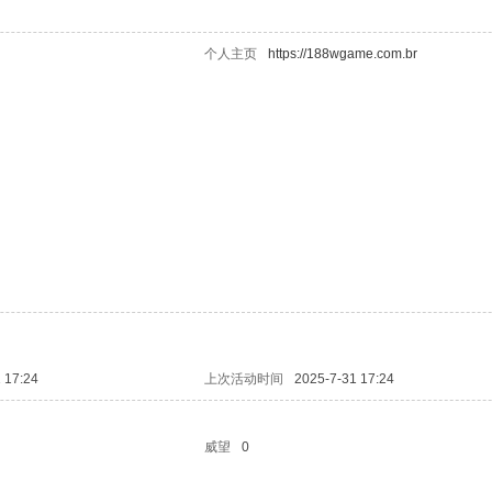
个人主页
https://188wgame.com.br
 17:24
上次活动时间
2025-7-31 17:24
威望
0