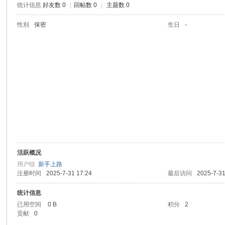
统计信息
好友数 0
|
回帖数 0
|
主题数 0
sc
性别
保密
生日
-
uz!
活跃概况
用户组
新手上路
注册时间
2025-7-31 17:24
最后访问
2025-7-31
统计信息
已用空间
0 B
积分
2
贡献
0
Bo