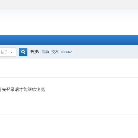
热搜:
活动
交友
discuz
帖子
搜
索
请先登录后才能继续浏览