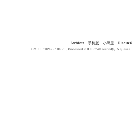
Archiver
|
手机版
|
小黑屋
|
DiscuzX
GMT+8, 2026-8-7 06:22
, Processed in 0.006249 second(s), 5 queries .