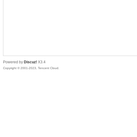
sc
Powered by
Discuz!
X3.4
Copyright © 2001-2023, Tencent Cloud.
uz!
Bo