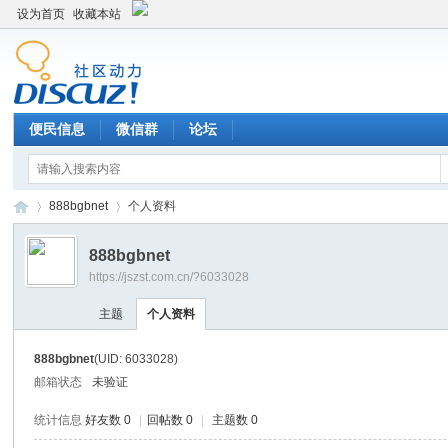
设为首页
收藏本站
便民信息
微信群
论坛
888bgbnet
个人资料
888bgbnet
https://jszst.com.cn/?6033028
Di
›
›
主题
个人资料
888bgbnet
(UID: 6033028)
邮箱状态
未验证
统计信息
好友数 0
|
回帖数 0
|
主题数 0