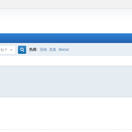
热搜:
活动
交友
discuz
帖子
搜
索