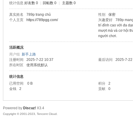
统计信息
好友数 0
|
回帖数 0
|
主题数 0
sc
真实姓名
789p trang chủ
性别
保密
个人主页
https://789pgg.com/
兴趣爱好
789p mang 
trí đỉnh cao với đa dạ
mượt mà và cơ hội th
người chơi.
活跃概况
用户组
新手上路
注册时间
2025-7-22 10:37
最后访问
2025-7-22
所在时区
使用系统默认
uz!
统计信息
已用空间
0 B
积分
2
金钱
2
贡献
0
Powered by
Discuz!
X3.4
Copyright © 2001-2023, Tencent Cloud.
Bo