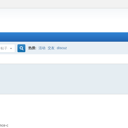
热搜:
活动
交友
discuz
帖子
搜
索
ance-c