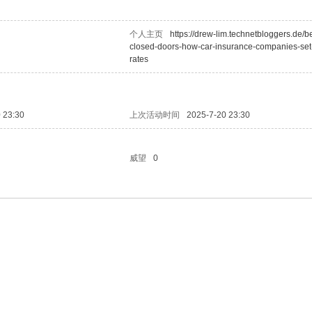
个人主页
https://drew-lim.technetbloggers.de/b
closed-doors-how-car-insurance-companies-set
rates
 23:30
上次活动时间
2025-7-20 23:30
威望
0