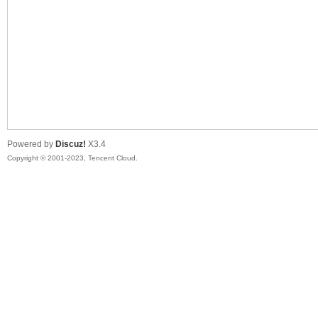
sc
Powered by
Discuz!
X3.4
Copyright © 2001-2023, Tencent Cloud.
uz!
Bo