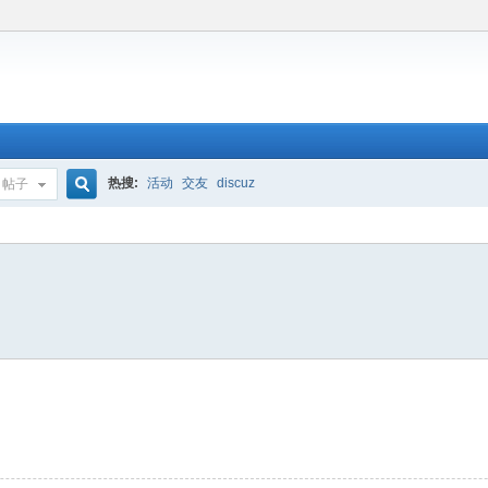
热搜:
活动
交友
discuz
帖子
搜
索