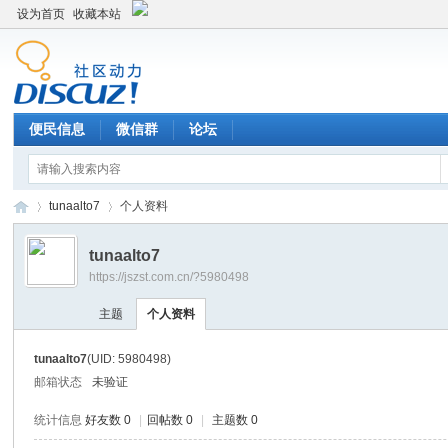
设为首页
收藏本站
便民信息
微信群
论坛
tunaalto7
个人资料
tunaalto7
https://jszst.com.cn/?5980498
Di
›
›
主题
个人资料
tunaalto7
(UID: 5980498)
邮箱状态
未验证
统计信息
好友数 0
|
回帖数 0
|
主题数 0