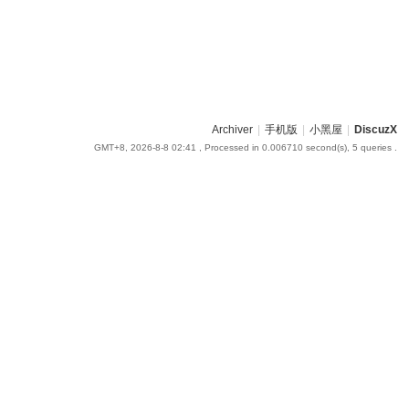
Archiver
|
手机版
|
小黑屋
|
DiscuzX
GMT+8, 2026-8-8 02:41
, Processed in 0.006710 second(s), 5 queries .