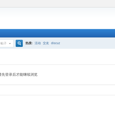
热搜:
活动
交友
discuz
帖子
搜
索
请先登录后才能继续浏览