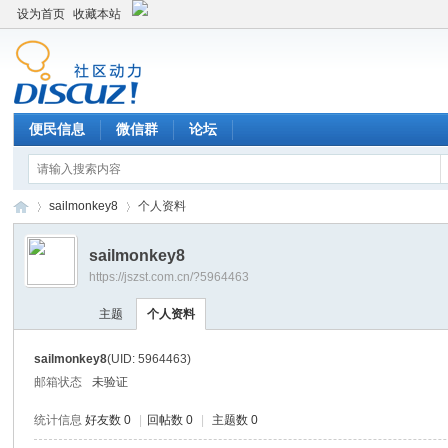
设为首页
收藏本站
便民信息
微信群
论坛
sailmonkey8
个人资料
sailmonkey8
https://jszst.com.cn/?5964463
Di
›
›
主题
个人资料
sailmonkey8
(UID: 5964463)
邮箱状态
未验证
统计信息
好友数 0
|
回帖数 0
|
主题数 0