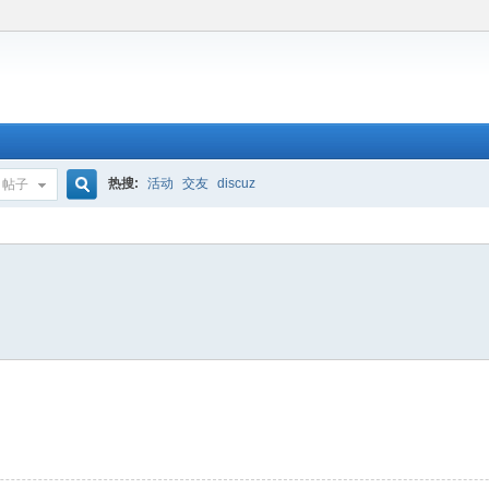
热搜:
活动
交友
discuz
帖子
搜
索