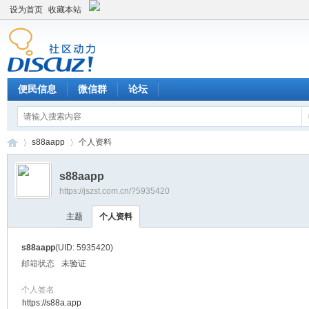
设为首页
收藏本站
便民信息
微信群
论坛
s88aapp
个人资料
s88aapp
https://jszst.com.cn/?5935420
Di
›
›
主题
个人资料
s88aapp
(UID: 5935420)
邮箱状态
未验证
个人签名
https://s88a.app