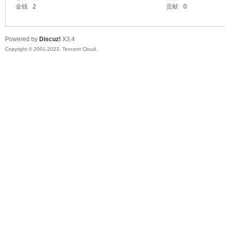
金钱
2
贡献
0
Powered by
Discuz!
X3.4
Copyright © 2001-2023, Tencent Cloud.
ar
d