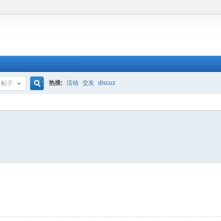
热搜:
活动
交友
discuz
帖子
搜
索