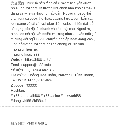
兴趣爱好
hi88 là nền tảng cá cược trực tuyến được
nhiều người chơi tin tưởng lựa chọn nhờ kho game đa
dạng và tỷ lệ trả thưởng hấp dẫn. Người chơi có thể
tham gia cá cược thể thao, casino trực tuyến, bắn cá,
slot game và tài xỉu với giao diện website hiện đại, dễ
sử dụng, tốc độ tải nhanh và bảo mật cao. Ngoài ra,
hi88 còn nổi bật với nhiều chương trình khuyến mãi giá
trị cùng đội ngũ CSKH chuyên nghiệp hoạt động 24/7,
luôn hỗ trợ người chơi nhanh chóng và tận tâm.
Thông tin liên hệ:
Thương hiệu: hi88
Website: https://hi88.cafe/
Email: support@hi88.cafe
Số điện thoại: 0904 682 317
Địa chỉ: 25 Hoàng Hoa Thám, Phường 6, Bình Thạnh,
TP. Hồ Chí Minh, Việt Nam
Zipcode: 700000
Hashtag:
#hi88 #nhacaihi88 #hi88casino #linkvaohi88
#dangkyhi88 #hi88cafe
所在时区
使用系统默认