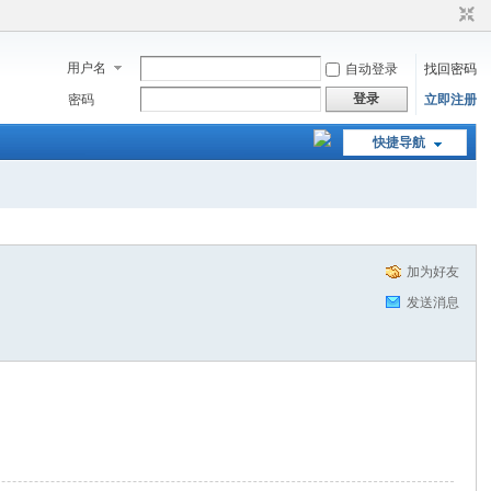
用户名
自动登录
找回密码
登录
密码
立即注册
快捷导航
加为好友
发送消息