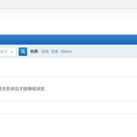
热搜:
活动
交友
discuz
帖子
搜
索
请先登录后才能继续浏览