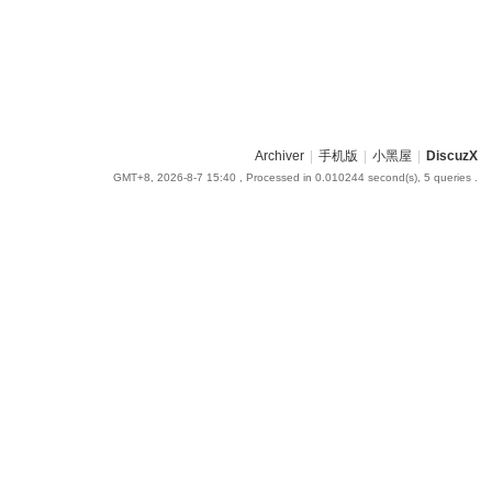
Archiver
|
手机版
|
小黑屋
|
DiscuzX
GMT+8, 2026-8-7 15:40
, Processed in 0.010244 second(s), 5 queries .